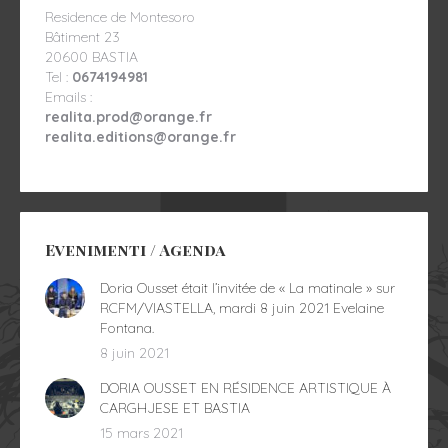
Residence de Montesoro
Bâtiment 23
20600 BASTIA
Tel :
0674194981
Emails :
realita.prod@orange.fr
realita.editions@orange.fr
Evenimenti / Agenda
Doria Ousset était l’invitée de « La matinale » sur
RCFM/VIASTELLA, mardi 8 juin 2021 Evelaine
Fontana.
8 juin 2021
DORIA OUSSET EN RÉSIDENCE ARTISTIQUE À
CARGHJESE ET BASTIA
15 mars 2021