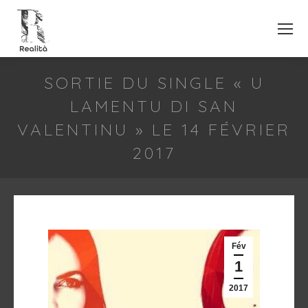
SORTIE DU SINGLE « U
LAMENTU DI SAN
VALENTINU » LE 14 FÉVRIER
2017
Fév
1
2017