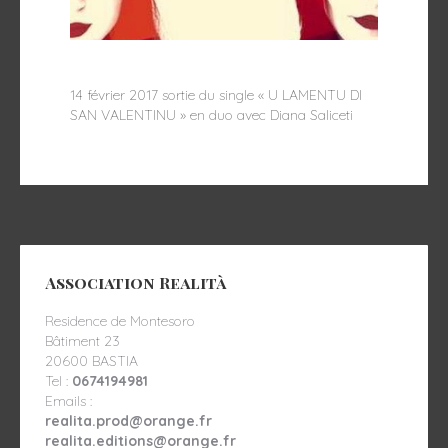
14 février 2017 sortie du single « U LAMENTU DI
SAN VALENTINU » en duo avec Diana Saliceti
Association Realità
Residence de Montesoro
Bâtiment 23
20600 BASTIA
Tel :
0674194981
Emails :
realita.prod@orange.fr
realita.editions@orange.fr