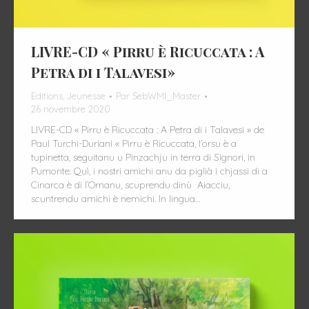
LIVRE-CD « Pirru è Ricuccata : A
Petra di i Talavesi»
Editions
,
Jeunesse
Par
SebWMI_Master
26 novembre 2020
LIVRE-CD « Pirru è Ricuccata : A Petra di i Talavesi » de
Paul Turchi-Duriani « Pirru è Ricuccata, l’orsu è a
tupinetta, seguitanu u Pinzachju in terra di Signori, in
Pumonte. Quì, i nostri amichi anu da piglià i chjassi di a
Cinarca è di l’Ornanu, scuprendu dinù Aiacciu,
scuntrendu amichi è nemichi. In lingua…