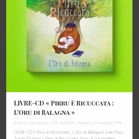
LIVRE-CD « Pirru è Ricuccata :
L’Oru di Balagna »
Editions
,
Jeunesse
Par
SebWMI_Master
4 octobre 2019
LIVRE-CD « Pirru è Ricuccata : L’Oru di Balagna » de Paul
Turchi-Duriani « Pirru è Ricuccata, l’orsu è a tupinetta,