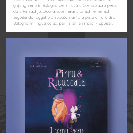
ghjunghjenu in Balagna per ritruvà u Cornu Sacru presu
da u Pinzachju. Quallà, scontreranu amichi è nemichi
seguitendu l’oggettu arrubatu, nant’à a pista di l’oru di a
Balagna. In lingua corsa, per i zitelli è i maiò !» Epuisé…