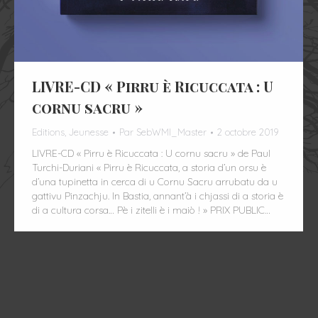
LIVRE-CD « Pirru è Ricuccata : U
cornu sacru »
Editions
,
Jeunesse
Par
SebWMI_Master
2 octobre 2019
LIVRE-CD « Pirru è Ricuccata : U cornu sacru » de Paul
Turchi-Duriani « Pirru è Ricuccata, a storia d’un orsu è
d’una tupinetta in cerca di u Cornu Sacru arrubatu da u
gattivu Pinzachju. In Bastia, annant’à i chjassi di a storia è
di a cultura corsa… Pè i zitelli è i maiò ! » PRIX PUBLIC…