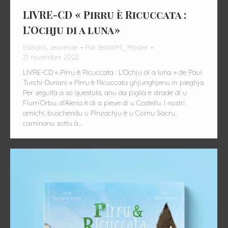
LIVRE-CD « Pirru è Ricuccata :
L’Ochju di a luna»
Editions
,
Jeunesse
Par
SebWMI_Master
21 novembre 2022
LIVRE-CD « Pirru è Ricuccata : L’Ochju di a luna » de Paul
Turchi-Duriani « Pirru è Ricuccata ghjunghjenu in pieghja.
Per seguità a so questula, anu da piglià e strade di u
Fium’Orbu, d’Aleria è di a pieve di u Castellu. I nostri
amichi, buschendu u Pinzachju è u Cornu Sacru,
caminanu sottu à…