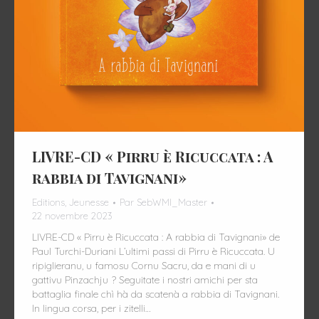
LIVRE-CD « Pirru è Ricuccata : A
rabbia di Tavignani»
Editions
,
Jeunesse
Par
SebWMI_Master
22 novembre 2023
LIVRE-CD « Pirru è Ricuccata : A rabbia di Tavignani» de
Paul Turchi-Duriani L’ultimi passi di Pirru è Ricuccata. U
ripiglieranu, u famosu Cornu Sacru, da e mani di u
gattivu Pinzachju ? Seguitate i nostri amichi per sta
battaglia finale chì hà da scatenà a rabbia di Tavignani.
In lingua corsa, per i zitelli…