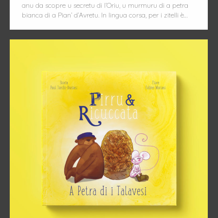
anu da scopre u secretu di l’Oriu, u murmuru di a petra
bianca di a Pian’ d’Avretu. In lingua corsa, per i zitelli è…