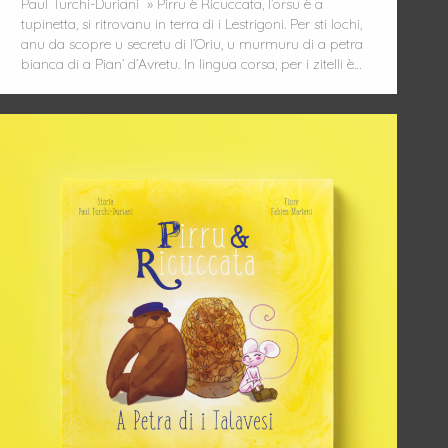
Paul Turchi-Duriani » Pirru è Ricuccata, l’orsu è a
tupinetta, si ritrovanu in terra di i Lestrigoni. Per sti lochi,
anu da scopre u secretu di l’Oriu, u murmuru di a petra
bianca di a Pian’ d’Avretu. In lingua corsa, per i zitelli è…