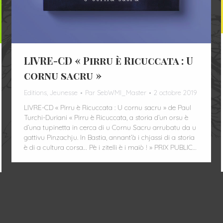
LIVRE-CD « Pirru è Ricuccata : U
cornu sacru »
Editions
,
Jeunesse
Par
SebWMI_Master
2 octobre 2019
LIVRE-CD « Pirru è Ricuccata : U cornu sacru » de Paul
Turchi-Duriani « Pirru è Ricuccata, a storia d’un orsu è
d’una tupinetta in cerca di u Cornu Sacru arrubatu da u
gattivu Pinzachju. In Bastia, annant’à i chjassi di a storia
è di a cultura corsa… Pè i zitelli è i maiò ! » PRIX PUBLIC…