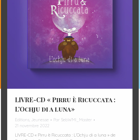
LIVRE-CD « Pirru è Ricuccata :
L’Ochju di a luna»
Editions
,
Jeunesse
Par
SebWMI_Master
21 novembre 2022
LIVRE-CD « Pirru è Ricuccata : L’Ochju di a luna » de