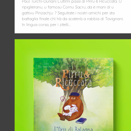
Paul Turchi-Duriani L’ultimi passi di Pirru è Ricuccata. U
ripiglieranu, u famosu Cornu Sacru, da e mani di u
gattivu Pinzachju ? Seguitate i nostri amichi per sta
battaglia finale chì hà da scatenà a rabbia di Tavignani.
In lingua corsa, per i zitelli…