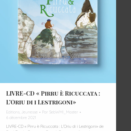
LIVRE-CD « Pirru è Ricuccata :
L’Oriu di i Lestrigoni»
Editions
,
Jeunesse
Par
SebWMI_Master
6 décembre 2021
LIVRE-CD « Pirru è Ricuccata : L’Oriu di i Lestrigoni» de