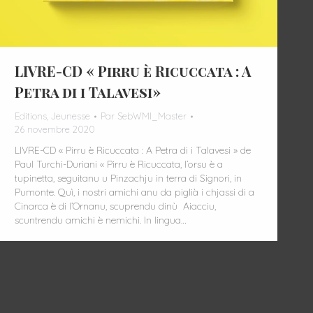
LIVRE-CD « Pirru è Ricuccata : A
Petra di i Talavesi»
Editions
,
Jeunesse
Par
SebWMI_Master
26 novembre 2020
LIVRE-CD « Pirru è Ricuccata : A Petra di i Talavesi » de
Paul Turchi-Duriani « Pirru è Ricuccata, l’orsu è a
tupinetta, seguitanu u Pinzachju in terra di Signori, in
Pumonte. Quì, i nostri amichi anu da piglià i chjassi di a
Cinarca è di l’Ornanu, scuprendu dinù Aiacciu,
scuntrendu amichi è nemichi. In lingua…