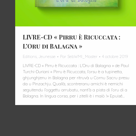
LIVRE-CD « Pirru è Ricuccata :
L’Oru di Balagna »
Editions
,
Jeunesse
Par
SebWMI_Master
4 octobre 2019
LIVRE-CD « Pirru è Ricuccata : L’Oru di Balagna » de Paul
Turchi-Duriani « Pirru è Ricuccata, l’orsu è a tupinetta,
ghjunghjenu in Balagna per ritruvà u Cornu Sacru presu
da u Pinzachju. Quallà, scontreranu amichi è nemichi
seguitendu l’oggettu arrubatu, nant’à a pista di l’oru di a
Balagna. In lingua corsa, per i zitelli è i maiò !» Epuisé…