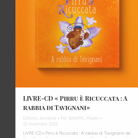
LIVRE-CD « Pirru è Ricuccata : A
rabbia di Tavignani»
Editions
,
Jeunesse
Par
SebWMI_Master
22 novembre 2023
LIVRE-CD « Pirru è Ricuccata : A rabbia di Tavignani» de